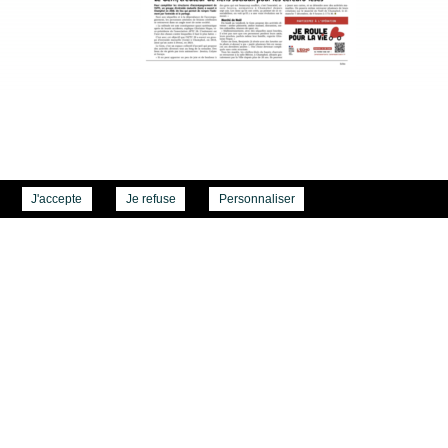
J'accepte
Je refuse
Personnaliser
SAMSAH - TC28
GEM Les
Tournesols
8 Place des
2 rue de la
Arcades
Mairie
28110 Lucé
28300
02 37 18 49 30
Champhol